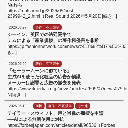
Nutsら
https://realsound.jp/2026/05/post-
2399942_2.html（Real Sound 2026年5月20日[続き...]
2026.06.27
著作・不正競争
シーイン、英国での法廷闘争で
テムによる
「
産業規模
」
の著作権侵害を非難
https://jp.fashionnetwork.com/news/%E3%82%B7%
き...]
2026.06.20
著作・不正競争
「
セーラームーンに似ている
」
生成AIを使った化粧品の広告が物議
メーカーは謝罪と広告の撤去を発表
https://www.itmedia.co.jp/news/articles/2605/07/news075.
N[続き...]
2026.06.13
商標
著作・不正競争
その他
テイラー・スウィフト、声と肖像の商標を申請
──AIによる無断使用に対抗
https://forbesjapan.com/articles/detail/96536（Forbes