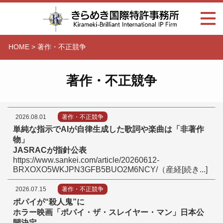
HOME
>
著作・不正競争
著作・不正競争
2026.08.01
著作・不正競争
単純な指示でAIが自律生成した歌詞や楽曲は
「
非著作
物
」
JASRACが指針公表
https://www.sankei.com/article/20260612-
BRXOXO5WKJPN3GFB5BUO2M6NCY/（産経[続き...]
2026.07.15
著作・不正競争
ポパイが
“
殺人鬼
”
に
ホラー映画
「
ポパイ・ザ・スレイヤー・マン
」
日本公
開決定