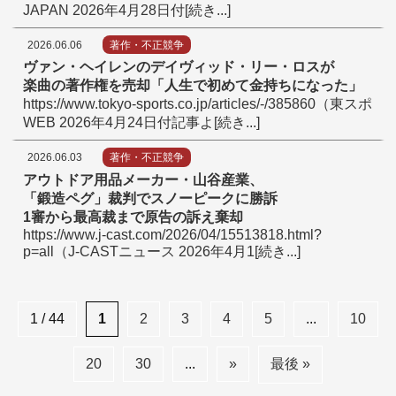
JAPAN 2026年4月28日付[続き...]
2026.06.06
著作・不正競争
ヴァン・ヘイレンのデイヴィッド・リー・ロスが
楽曲の著作権を売却
「
人生で初めて金持ちになった
」
https://www.tokyo-sports.co.jp/articles/-/385860（東スポ
WEB 2026年4月24日付記事よ[続き...]
2026.06.03
著作・不正競争
アウトドア用品メーカー・山谷産業、
「
鍛造ペグ
」
裁判でスノーピークに勝訴
1審から最高裁まで原告の訴え棄却
https://www.j-cast.com/2026/04/15513818.html?
p=all（J-CASTニュース 2026年4月1[続き...]
1 / 44
1
2
3
4
5
...
10
20
30
...
»
最後 »