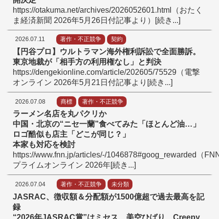
https://otakuma.net/archives/2026052601.html（おたく
ま経済新聞 2026年5月26日付記事より）[続き...]
2026.07.11
著作・不正競争
契約
【
円谷プロ
】
ウルトラマン海外権利訴訟で全面勝訴。
東京地裁が
「
相手方の利用権なし
」
と判決
https://dengekionline.com/article/202605/75529（電撃
オンライン 2026年5月21日付記事より[続き...]
2026.07.08
商標
著作・不正競争
ラーメン名店を丸パクリか
中国・北京の“ニセ一蘭”食べてみた
「
ほとんど油…
」
ロゴ酷似も店主
「
どこが同じ？
」
本家も対応を検討
https://www.fnn.jp/articles/-/1046878#goog_rewarded（FN
プライムオンライン 2026年[続き...]
2026.07.04
著作・不正競争
未分類
JASRAC、徴収額＆分配額が1500億超で過去最高を記
録
“
2026年JASRAC賞
”
はミセス、美空ひばり、Creepy