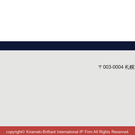
〒003-0004
札幌
copyright© Kirameki-Brilliant International IP Firm All Rights Reserved.