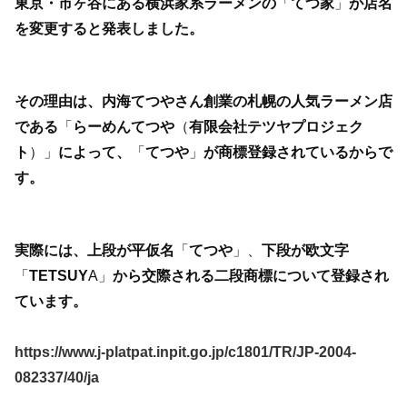
東京・市ヶ谷にある横浜家系ラーメンの
「
てつ家
」
が店名
を変更すると発表しました。
その理由は、内海てつやさん創業の札幌の人気ラーメン店
である
「
らーめんてつや
（
有限会社テツヤプロジェク
ト
）」
によって、
「
てつや
」
が商標登録されているからで
す。
実際には、上段が平仮名
「
てつや
」、
下段が欧文字
「
TETSUY
A」
から交際される二段商標について登録され
ています。
https://www.j-platpat.inpit.go.jp/c1801/TR/JP-2004-
082337/40/ja