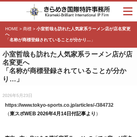
HOME
>
商標
>
小室哲哉も訪れた人気家系ラーメン店が店名変更
へ
「
名称が商標登録されていることが分かり…
」
小室哲哉も訪れた人気家系ラーメン店が店
名変更へ
「
名称が商標登録されていることが分か
り…
」
2026年5月23日
https://www.tokyo-sports.co.jp/articles/-/384732
（
東スポWEB 2026年4月14日付記事より
）