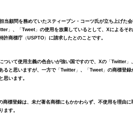
的財産担当顧問を務めていたスティーブン・コーツ氏が立ち上げた会
tter
」
、
「
Tweet
」
の使用を放棄しているとして、Xによるそ
特許商標庁
（
USPTO
）
に請求したとのことです。
について使用主義の色合いが強い国ですので、Xの
「
Twitter
」
あると思いますが、一方で
「
Twitter
」
、
「
Tweet
」
の商標登録
と思います。
の商標登録は、未だ著名商標にもかかわらず、不使用を理由に
ります。