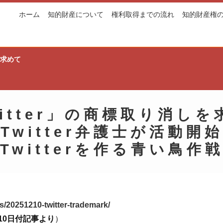
ホーム
知的財産について
権利取得までの流れ
知的財産権
求めて
itter
」
の商標取り消しを
Twitter弁護士が活動開
Twitterを作る青い鳥作
ws/20251210-twitter-trademark/
12月10日付記事より
）