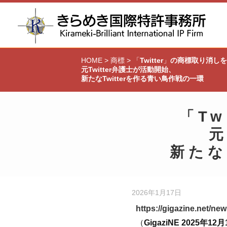
HOME
>
商標
>
「
Twitter
」
の商標取り消しを
元Twitter弁護士が活動開始、
新たなTwitterを作る青い鳥作戦の一環
「
Tw
元
新たな
2026年1月17日
https://gigazine.net/ne
（
GigaziNE 2025年