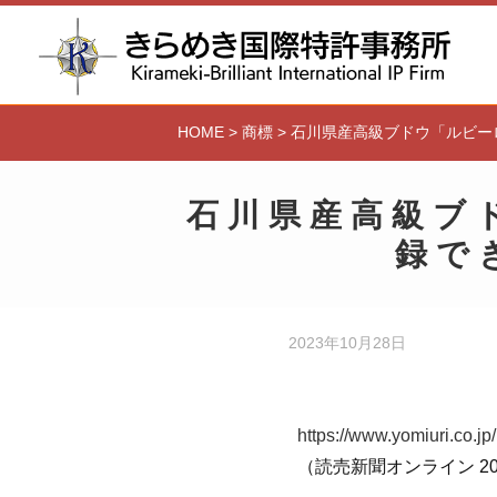
HOME
>
商標
>
石川県産高級ブドウ「ルビー
石川県産高級ブ
録で
2023年10月28日
https://www.yomiuri.co.
（読売新聞オンライン 20