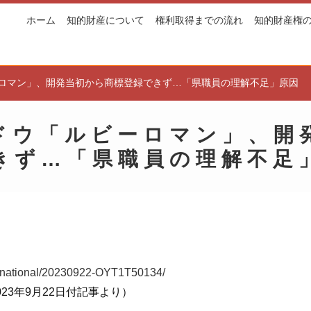
ホーム
知的財産について
権利取得までの流れ
知的財産権
ロマン」、開発当初から商標登録できず…「県職員の理解不足」原因
ドウ「ルビーロマン」、開
きず…「県職員の理解不足
jp/national/20230922-OYT1T50134/
23年9月22日付記事より）