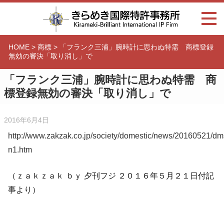
HOME
>
商標
>
「フランク三浦」腕時計に思わぬ特需 商標登録
無効の審決「取り消し」で
「フランク三浦」腕時計に思わぬ特需 商
標登録無効の審決「取り消し」で
2016年6月4日
http://www.zakzak.co.jp/society/domestic/news/20160521/
n1.htm
（ｚａｋｚａｋ ｂｙ 夕刊フジ ２０１６年５月２１日付記
事より）