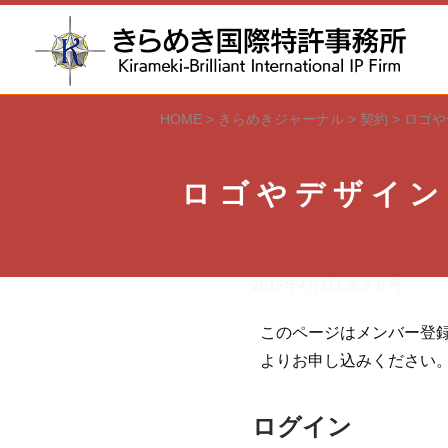
HOME
>
きらめきジャーナル
>
契約
>
ロゴや
ロゴやデザイン
2015年4月1日
第３６号
このページはメンバー登
よりお申し込みください
ログイン