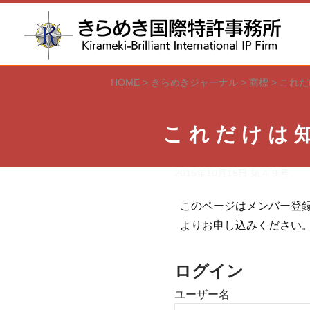
HOME
>
きらめきジャーナル
>
商標
>
これだ
これだけは
2015年10月15日
第４９号
このページはメンバー登
よりお申し込みください
ログイン
ユーザー名