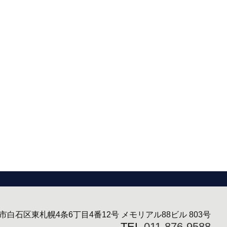
市白石区東札幌4条6丁目4番12号 メモリアル88ビル 803号
TEL.
011-876-9588