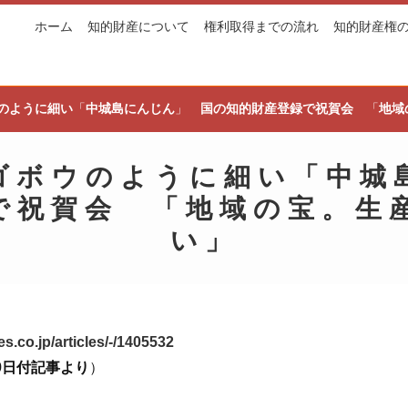
ホーム
知的財産について
権利取得までの流れ
知的財産権
のように細い
「
中城島にんじん
」
国の知的財産登録で祝賀会
「
地域
ゴボウのように細い
「
中城
で祝賀会
「
地域の宝。生
い
」
s.co.jp/articles/-/1405532
月29日付記事より
）