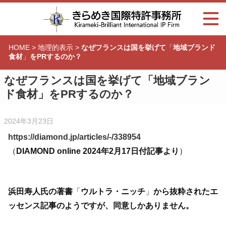
HOME
>
地理的表示
>
なぜフランスは国を挙げて
「
地域ブランド
食材
」
をPRするのか？
なぜフランスは国を挙げて
「
地域ブラン
ド食材
」
をPRするのか？
2024年3月23日
https://diamond.jp/articles/-/338954
（
DIAMOND online 2024年2月17日付記事より
）
浜田寿人氏の著書
「
ウルトラ・ニッチ
」
から抜粋されたエ
ッセンス記事のようですが、同意しかありません。