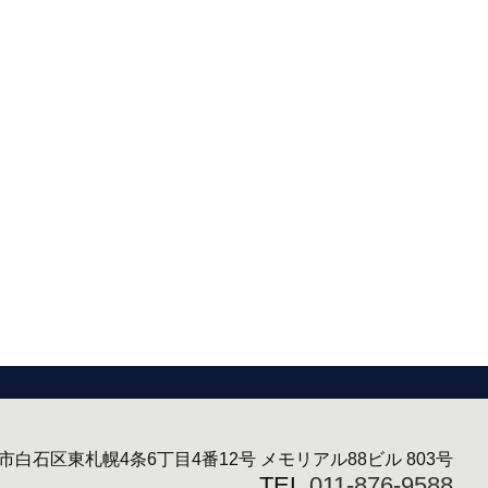
市白石区東札幌4条6丁目4番12号 メモリアル88ビル 803号
TEL.
011-876-9588