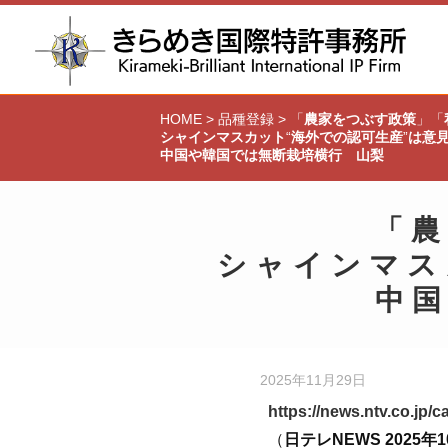
HOME
>
品種登録
>
「
農家をつぶす政策
」「
シャインマスカット
“
海外での認可生産
”
は意
中国や韓国では無断栽培横行 山梨
「
農
シャインマス
中
2025年11月29日
https://news.ntv.co.jp
（
日テレNEWS 2025年