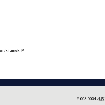
om/kiramekiIP
〒003-0004
札幌