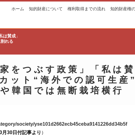
ホーム
知的財産について
権利取得までの流れ
知的財産権
私は賛成
」
見割れる
家をつぶす政策
」「
私は
カット
“
海外での認可生産
国や韓国では無断栽培横行 
/category/society/yse101d2662ecb45ceba9141226dd34b5f
10月30日付記事より
）